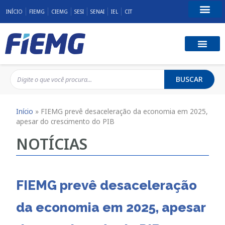
INÍCIO
FIEMG
CIEMG
SESI
SENAI
IEL
CIT
Fale Conosco
BUSCAR
Início
»
FIEMG prevê desaceleração da economia em 2025,
apesar do crescimento do PIB
NOTÍCIAS
FIEMG prevê desaceleração
da economia em 2025, apesar