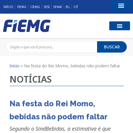
INÍCIO
FIEMG
CIEMG
SESI
SENAI
IEL
CIT
Fale Conosco
BUSCAR
Início
»
Na festa do Rei Momo, bebidas não podem faltar
NOTÍCIAS
Na festa do Rei Momo,
bebidas não podem faltar
Segundo o SindBebidas, a estimativa é que