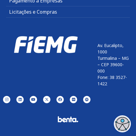
Pagamento a Empresas
Licitações e Compras
Av. Eucalipto,
1000
Turmalina – MG
– CEP 39600-
000
Fone: 38 3527-
1422
Enviar
btn-02
btn-03
btn-04