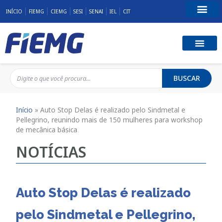
INÍCIO
FIEMG
CIEMG
SESI
SENAI
IEL
CIT
Fale Conosco
BUSCAR
Início
»
Auto Stop Delas é realizado pelo Sindmetal e
Pellegrino, reunindo mais de 150 mulheres para workshop
de mecânica básica
NOTÍCIAS
Auto Stop Delas é realizado
pelo Sindmetal e Pellegrino,