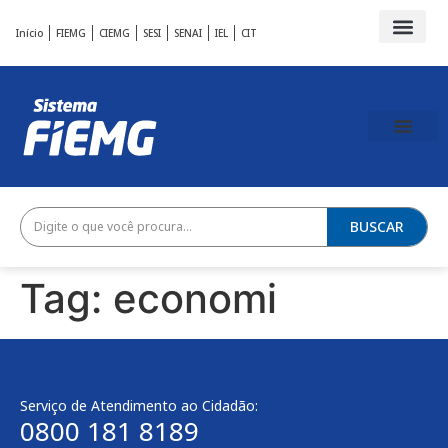
Início
FIEMG
CIEMG
SESI
SENAI
IEL
CIT
BUSCAR
Tag:
economi
Serviço de Atendimento ao Cidadão:
0800 181 8189