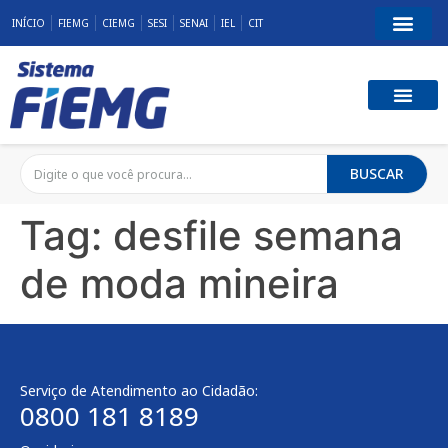
INÍCIO
FIEMG
CIEMG
SESI
SENAI
IEL
CIT
BUSCAR
Tag:
desfile semana
de moda mineira
Serviço de Atendimento ao Cidadão:
0800 181 8189