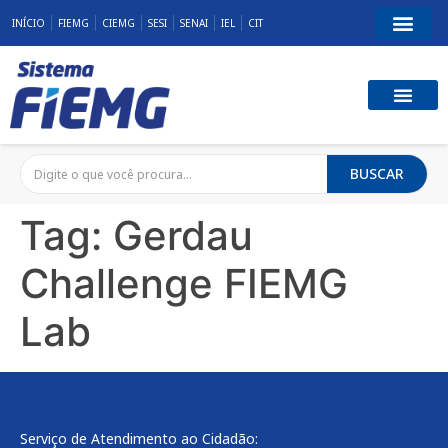
INÍCIO
FIEMG
CIEMG
SESI
SENAI
IEL
CIT
BUSCAR
Tag:
Gerdau
Challenge FIEMG
Lab
Serviço de Atendimento ao Cidadão: