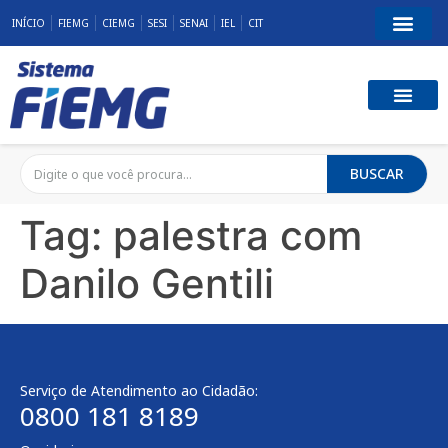
INÍCIO
FIEMG
CIEMG
SESI
SENAI
IEL
CIT
BUSCAR
Tag:
palestra com
Danilo Gentili
Serviço de Atendimento ao Cidadão:
0800 181 8189