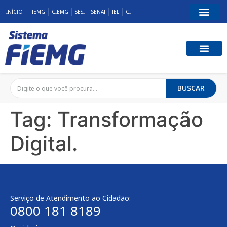
INÍCIO
FIEMG
CIEMG
SESI
SENAI
IEL
CIT
BUSCAR
Tag:
Transformação
Digital.
Serviço de Atendimento ao Cidadão:
0800 181 8189