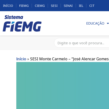
INÍCIO
FIEMG
CIEMG
SESI
SENAI
IEL
CIT
EDUCAÇÃO
»
SESI Monte Carmelo – “José Alencar Gomes 
Início