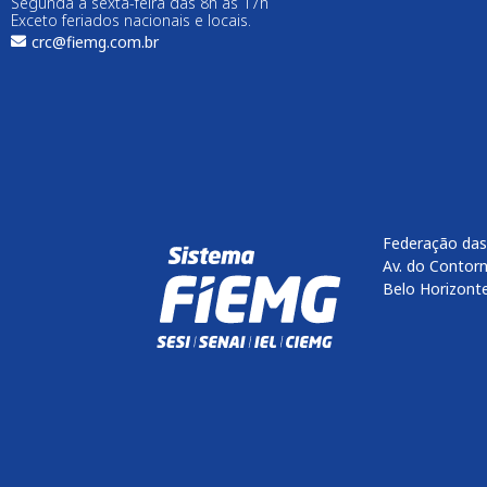
Segunda a sexta-feira das 8h às 17h
Exceto feriados nacionais e locais.
crc@fiemg.com.br
Federação das
Av. do Contorn
Belo Horizont