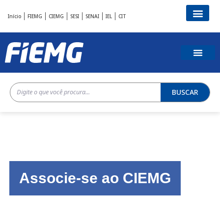
Início
FIEMG
CIEMG
SESI
SENAI
IEL
CIT
BUSCAR
Associe-se ao CIEMG