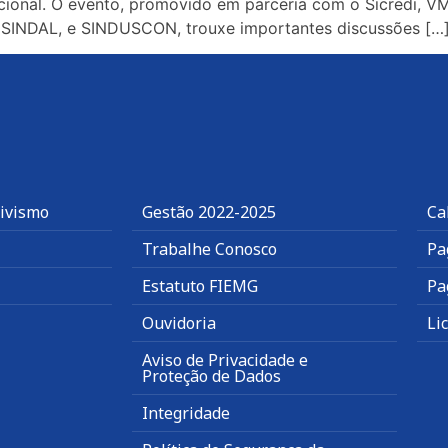
cional. O evento, promovido em parceria com o Sicredi, 
 SINDAL, e SINDUSCON, trouxe importantes discussões […
tivismo
Gestão 2022-2025
Ca
Trabalhe Conosco
Pa
Estatuto FIEMG
Pa
Ouvidoria
Li
Aviso de Privacidade e
Proteção de Dados
Integridade