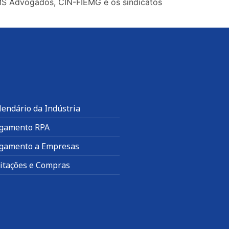
VMS Advogados, CIN-FIEMG e os sindicatos
]
lendário da Indústria
gamento RPA
gamento a Empresas
citações e Compras