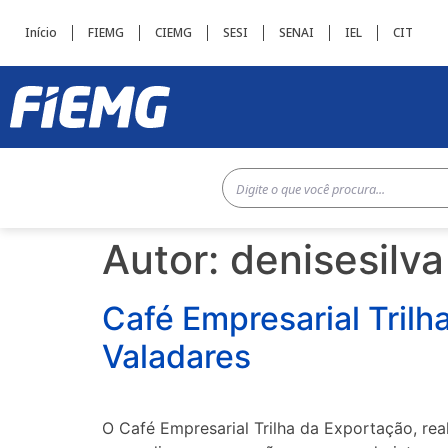
Início
FIEMG
CIEMG
SESI
SENAI
IEL
CIT
Autor:
denisesilva
Café Empresarial Tril
Valadares
O Café Empresarial Trilha da Exportação, re