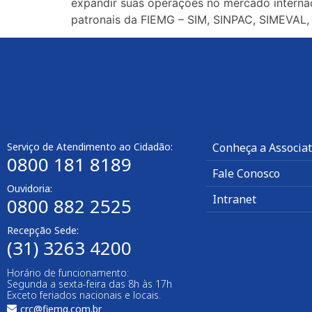
expandir suas operações no mercado interna
patronais da FIEMG – SIM, SINPAC, SIMEVAL,
Serviço de Atendimento ao Cidadão:
Conheça a Associa
0800 181 8189
Fale Conosco
Ouvidoria:
Intranet
0800 882 2525
Recepção Sede:
(31) 3263 4200
Horário de funcionamento:
Segunda a sexta-feira das 8h às 17h
Exceto feriados nacionais e locais.
crc@fiemg.com.br