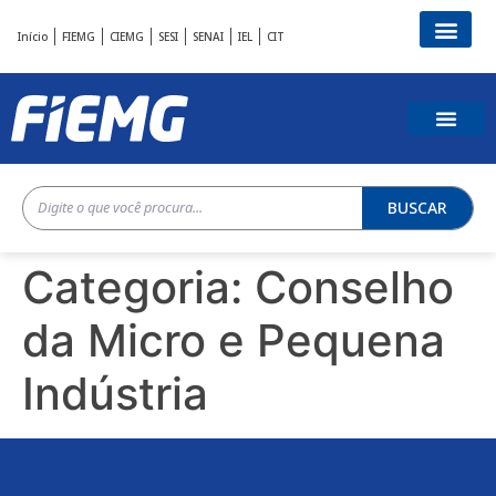
Início
FIEMG
CIEMG
SESI
SENAI
IEL
CIT
BUSCAR
Categoria:
Conselho
da Micro e Pequena
Indústria