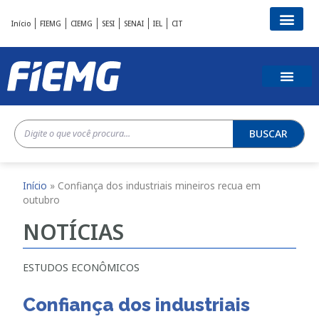
Início
FIEMG
CIEMG
SESI
SENAI
IEL
CIT
BUSCAR
Início
»
Confiança dos industriais mineiros recua em
outubro
NOTÍCIAS
ESTUDOS ECONÔMICOS
Confiança dos industriais