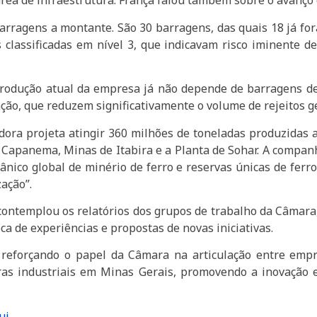
rea de infraestrutura. França falou também sobre o avanço
rragens a montante. São 30 barragens, das quais 18 já for
 classificadas em nível 3, que indicavam risco iminente
odução atual da empresa já não depende de barragens de 
ção, que reduzem significativamente o volume de rejeitos g
ora projeta atingir 360 milhões de toneladas produzidas a
 Capanema, Minas de Itabira e a Planta de Sohar. A compan
nico global de minério de ferro e reservas únicas de ferro
ação”.
contemplou os relatórios dos grupos de trabalho da Câmara
a de experiências e propostas de novas iniciativas.
 reforçando o papel da Câmara na articulação entre empr
bras industriais em Minas Gerais, promovendo a inovação 
ui
.