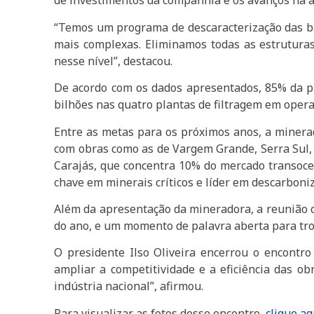
de investimentos da companhia e os avanços na á
“Temos um programa de descaracterização das ba
mais complexas. Eliminamos todas as estruturas
nesse nível”, destacou.
De acordo com os dados apresentados, 85% da pr
bilhões nas quatro plantas de filtragem em opera
Entre as metas para os próximos anos, a minerad
com obras como as de Vargem Grande, Serra Sul,
Carajás, que concentra 10% do mercado transoceâ
chave em minerais críticos e líder em descarboniz
Além da apresentação da mineradora, a reunião 
do ano, e um momento de palavra aberta para troc
O presidente Ilso Oliveira encerrou o encontro
ampliar a competitividade e a eficiência das o
indústria nacional”, afirmou.
Para visualizar as fotos desse encontro,
clique aq