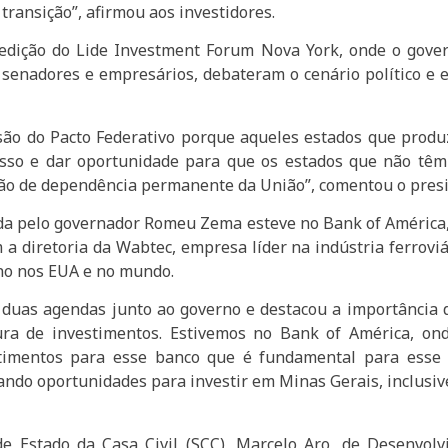
transição”, afirmou aos investidores.
edição do Lide Investment Forum Nova York, onde o gove
 senadores e empresários, debateram o cenário político e 
são do Pacto Federativo porque aqueles estados que prod
 isso e dar oportunidade para que os estados que não têm
ão de dependência permanente da União”, comentou o presi
iada pelo governador Romeu Zema esteve no Bank of América
a diretoria da Wabtec, empresa líder na indústria ferrovi
ono nos EUA e no mundo.
as agendas junto ao governo e destacou a importância d
cura de investimentos. Estivemos no Bank of América, o
stimentos para esse banco que é fundamental para esse p
ndo oportunidades para investir em Minas Gerais, inclusi
 Estado da Casa Civil (SCC), Marcelo Aro, de Desenvolv