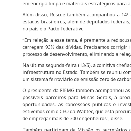
em energia limpa e materiais estratégicos para a 
Além disso, Roscoe também acompanhou a 14ª 
estados brasileiros, além de deputados federais,
no país e o Pacto Federativo.
“Em relação a esse tema, é premente a rediscus
carregam 93% das dívidas. Precisamos corrigir
processo de desenvolvimento, eliminando a relaç
Na última segunda-feira (13/5), a comitiva chef
infraestrutura no Estado. Também se reuniu com 
um sistema ferroviário de emissão zero de carb
O presidente da FIEMG também acompanhou as du
possíveis parceiros para Minas Gerais, à pro
oportunidades, as concessões públicas e inve
estivemos com o CEO da Wabtec, que está procura
de empregar mais de 300 engenheiros”, disse.
Também participam da Missão os secretários de