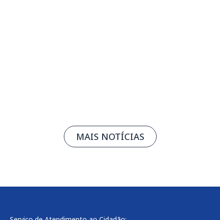
Inscrições para o Prêmio FIEMG de
Economia são prorrogadas
07/08/2026
Leia mais
MAIS NOTÍCIAS
Serviço de Atendimento ao Cidadão: