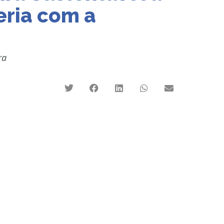
eria com a
ra