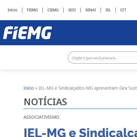
Início
FIEMG
CIEMG
SESI
SENAI
IEL
CIT
Início
»
IEL-MG e Sindicalçados-MG apresentam Gira Sust
NOTÍCIAS
ASSOCIATIVISMO
IEL-MG e Sindical