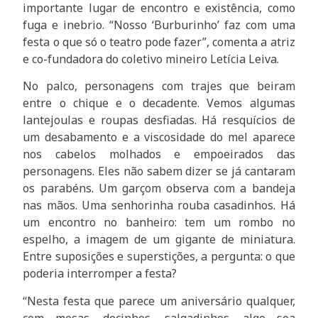
importante lugar de encontro e existência, como
fuga e inebrio. “Nosso ‘Burburinho’ faz com uma
festa o que só o teatro pode fazer”, comenta a atriz
e co-fundadora do coletivo mineiro Letícia Leiva.
No palco, personagens com trajes que beiram
entre o chique e o decadente. Vemos algumas
lantejoulas e roupas desfiadas. Há resquícios de
um desabamento e a viscosidade do mel aparece
nos cabelos molhados e empoeirados das
personagens. Eles não sabem dizer se já cantaram
os parabéns. Um garçom observa com a bandeja
nas mãos. Uma senhorinha rouba casadinhos. Há
um encontro no banheiro: tem um rombo no
espelho, a imagem de um gigante de miniatura.
Entre suposições e superstições, a pergunta: o que
poderia interromper a festa?
“Nesta festa que parece um aniversário qualquer,
com mesas, docinhos, salgadinhos, algo soa