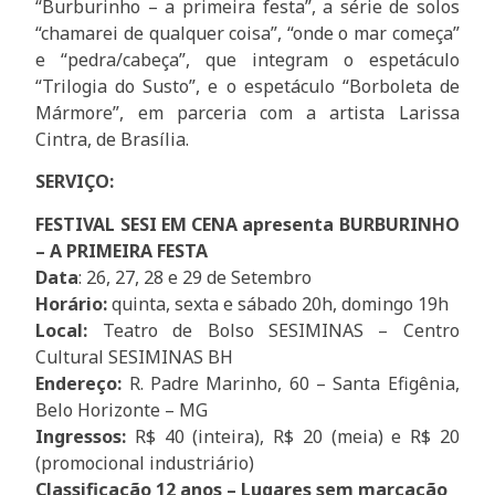
“Burburinho – a primeira festa”, a série de solos
“chamarei de qualquer coisa”, “onde o mar começa”
e “pedra/cabeça”, que integram o espetáculo
“Trilogia do Susto”, e o espetáculo “Borboleta de
Mármore”, em parceria com a artista Larissa
Cintra, de Brasília.
SERVIÇO:
FESTIVAL SESI EM CENA apresenta BURBURINHO
– A PRIMEIRA FESTA
Data
: 26, 27, 28 e 29 de Setembro
Horário:
quinta, sexta e sábado 20h, domingo 19h
Local:
Teatro de Bolso SESIMINAS – Centro
Cultural SESIMINAS BH
Endereço:
R. Padre Marinho, 60 – Santa Efigênia,
Belo Horizonte – MG
Ingressos:
R$ 40 (inteira), R$ 20 (meia) e R$ 20
(promocional industriário)
Classificação 12 anos – Lugares sem marcação