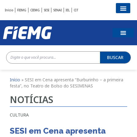
Início
FIEMG
CIEMG
SESI
SENAI
IEL
CIT
BUSCAR
Início
»
SESI em Cena apresenta “Burburinho – a primeira
festa”, no Teatro de Bolso do SESIMINAS
NOTÍCIAS
CULTURA
SESI em Cena apresenta