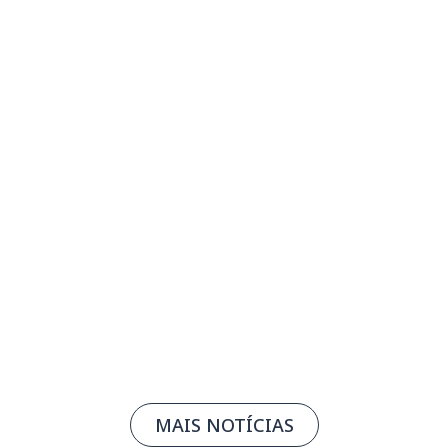
Observatório da Indústria: FIEMG lança
plataforma com estudos e dados
estratégicos do setor produtivo mineiro
03/08/2026
Leia mais
MAIS NOTÍCIAS