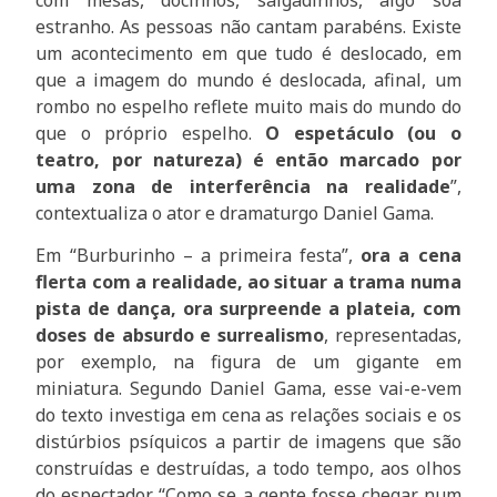
estranho. As pessoas não cantam parabéns. Existe
um acontecimento em que tudo é deslocado, em
que a imagem do mundo é deslocada, afinal, um
rombo no espelho reflete muito mais do mundo do
que o próprio espelho.
O espetáculo (ou o
teatro, por natureza) é então marcado por
uma zona de interferência na realidade
”,
contextualiza o ator e dramaturgo Daniel Gama.
Em “Burburinho – a primeira festa”,
ora a cena
flerta com a realidade, ao situar a trama numa
pista de dança, ora surpreende a plateia, com
doses de absurdo e surrealismo
, representadas,
por exemplo, na figura de um gigante em
miniatura. Segundo Daniel Gama, esse vai-e-vem
do texto investiga em cena as relações sociais e os
distúrbios psíquicos a partir de imagens que são
construídas e destruídas, a todo tempo, aos olhos
do espectador. “Como se a gente fosse chegar num