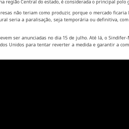
na região Central do estado, é considerada o principal polo
presas não teriam como produzir, porque o mercado ficaria 
l seria a paralisação, seja temporária ou definitiva, co
devem ser anunciadas no dia 15 de julho. Até lá, o Sindif
os Unidos para tentar reverter a medida e garantir a com