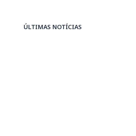
ÚLTIMAS NOTÍCIAS
SINAEES-MG manifesta apoio à Suggar
após incêndio
07/08/2026