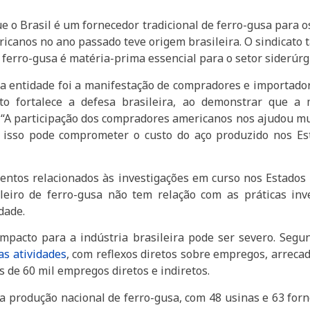
e o Brasil é um fornecedor tradicional de ferro-gusa para o
icanos no ano passado teve origem brasileira. O sindicato 
ferro-gusa é matéria-prima essencial para o setor siderúrg
a entidade foi a manifestação de compradores e importador
ento fortalece a defesa brasileira, ao demonstrar que
 “A participação dos compradores americanos nos ajudou mu
e isso pode comprometer o custo do aço produzido nos Es
tos relacionados às investigações em curso nos Estados U
ileiro de ferro-gusa não tem relação com as práticas in
dade.
mpacto para a indústria brasileira pode ser severo. Segu
as atividades
, com reflexos diretos sobre empregos, arreca
s de 60 mil empregos diretos e indiretos.
produção nacional de ferro-gusa, com 48 usinas e 63 forn