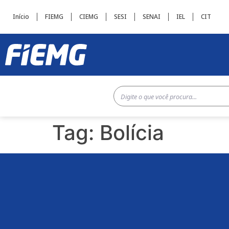
Início
FIEMG
CIEMG
SESI
SENAI
IEL
CIT
Tag:
Bolícia