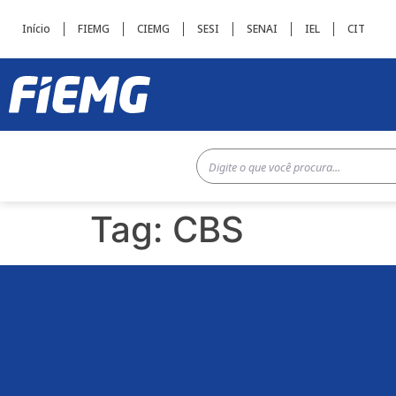
Início
FIEMG
CIEMG
SESI
SENAI
IEL
CIT
Tag:
CBS