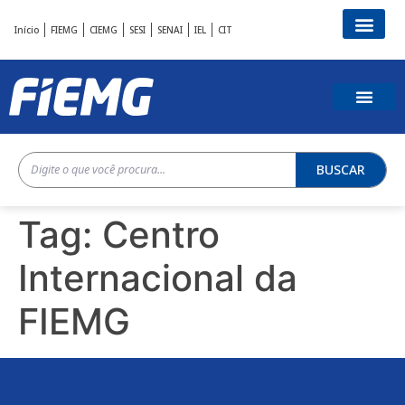
Início
FIEMG
CIEMG
SESI
SENAI
IEL
CIT
BUSCAR
Tag:
Centro
Internacional da
FIEMG