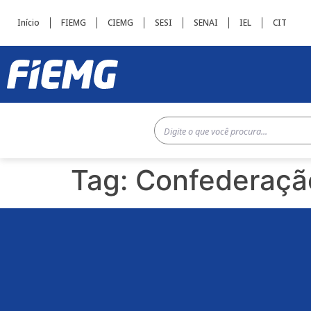
Início
FIEMG
CIEMG
SESI
SENAI
IEL
CIT
Tag:
Confederação