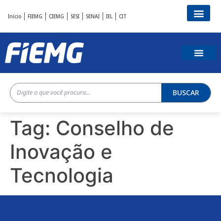
Início
FIEMG
CIEMG
SESI
SENAI
IEL
CIT
BUSCAR
Tag:
Conselho de
Inovação e
Tecnologia