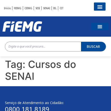
Início
FIEMG
CIEMG
SESI
SENAI
IEL
CIT
BUSCAR
Tag:
Cursos do
SENAI
Serviço de Atendimento ao Cidadão:
0800 181 8189