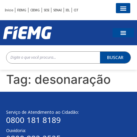
Início
FIEMG
CIEMG
SESI
SENAI
IEL
CIT
BUSCAR
Tag:
desonaração
Serviço de Atendimento ao Cidadão:
0800 181 8189
Ouvidoria: