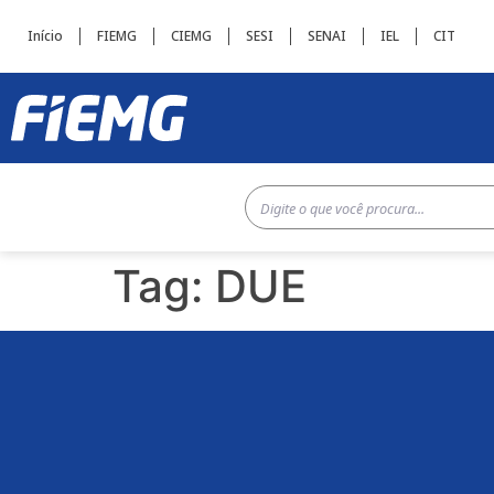
Início
FIEMG
CIEMG
SESI
SENAI
IEL
CIT
Tag:
DUE