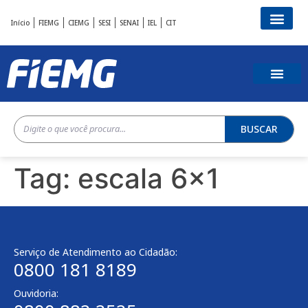
Início
FIEMG
CIEMG
SESI
SENAI
IEL
CIT
BUSCAR
Tag:
escala 6×1
Serviço de Atendimento ao Cidadão:
0800 181 8189
Ouvidoria: