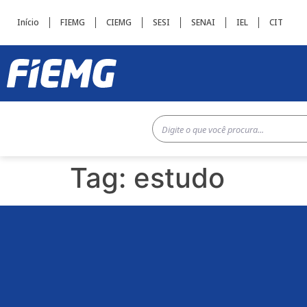
Início
FIEMG
CIEMG
SESI
SENAI
IEL
CIT
Tag:
estudo