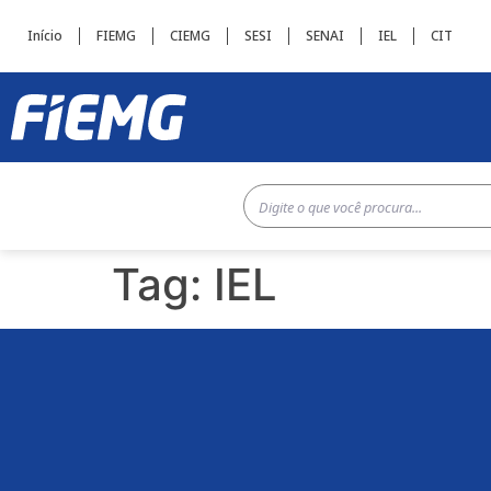
Início
FIEMG
CIEMG
SESI
SENAI
IEL
CIT
Tag:
IEL