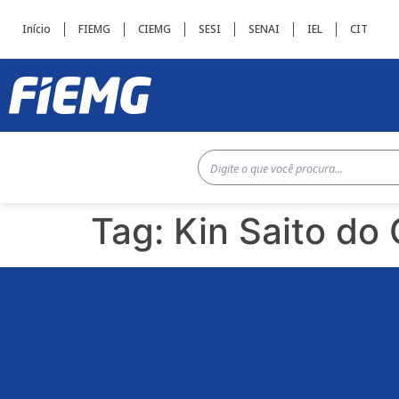
Início
FIEMG
CIEMG
SESI
SENAI
IEL
CIT
Tag:
Kin Saito do 