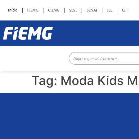
Início
FIEMG
CIEMG
SESI
SENAI
IEL
CIT
Tag:
Moda Kids Mi