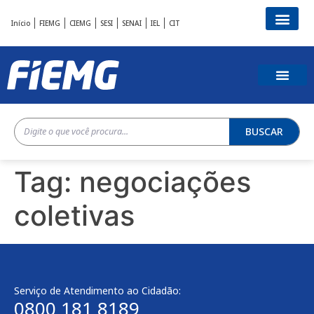
Início
FIEMG
CIEMG
SESI
SENAI
IEL
CIT
BUSCAR
Tag:
negociações
coletivas
Serviço de Atendimento ao Cidadão:
0800 181 8189