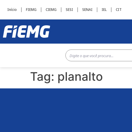
Início
FIEMG
CIEMG
SESI
SENAI
IEL
CIT
Tag:
planalto