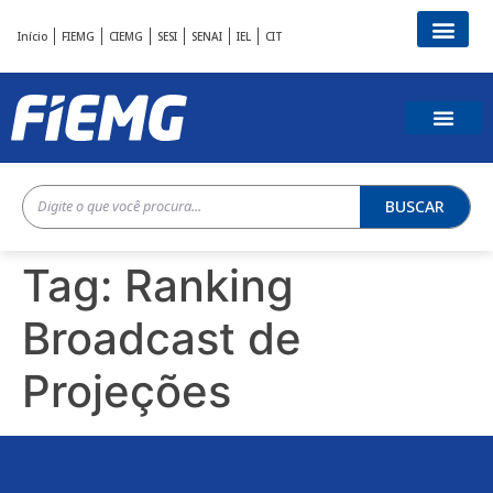
Início
FIEMG
CIEMG
SESI
SENAI
IEL
CIT
BUSCAR
Tag:
Ranking
Broadcast de
Projeções