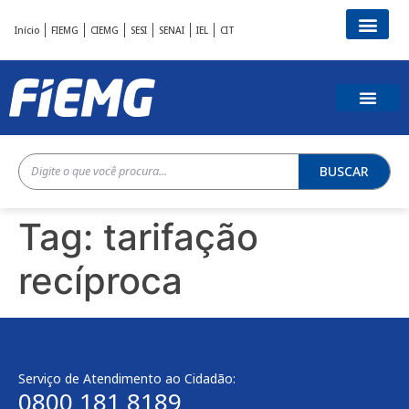
Início
FIEMG
CIEMG
SESI
SENAI
IEL
CIT
BUSCAR
Tag:
tarifação
recíproca
Serviço de Atendimento ao Cidadão:
0800 181 8189