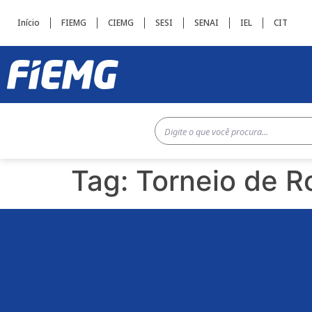
Início
FIEMG
CIEMG
SESI
SENAI
IEL
CIT
Tag:
Torneio de R