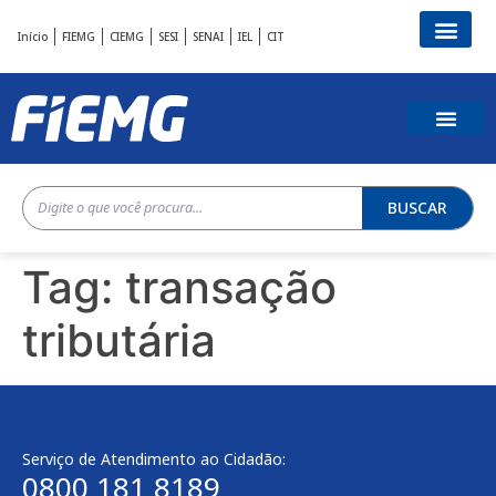
Início
FIEMG
CIEMG
SESI
SENAI
IEL
CIT
BUSCAR
Tag:
transação
tributária
Serviço de Atendimento ao Cidadão:
0800 181 8189