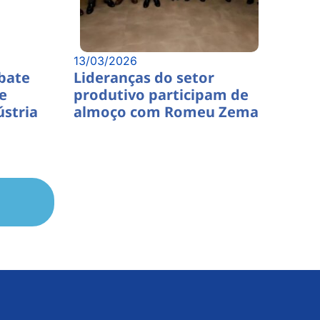
13/03/2026
bate
Lideranças do setor
e
produtivo participam de
ústria
almoço com Romeu Zema