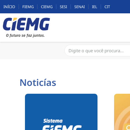
INÍCIO
FIEMG
CIEMG
SESI
SENAI
IEL
CIT
Noticías