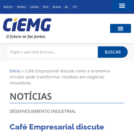
INÍCIO
FIEMG
CIEMG
SESI
SENAI
IEL
CIT
Fale Conosco
CAPACIT
BENEFÍCIOS
CONEXÃ
BUSCAR
Início
»
Café Empresarial discute como a economia
circular pode transformar resíduos em negócios
inovadores
NOTÍCIAS
DESENVOLVIMENTO INDUSTRIAL
Café Empresarial discute