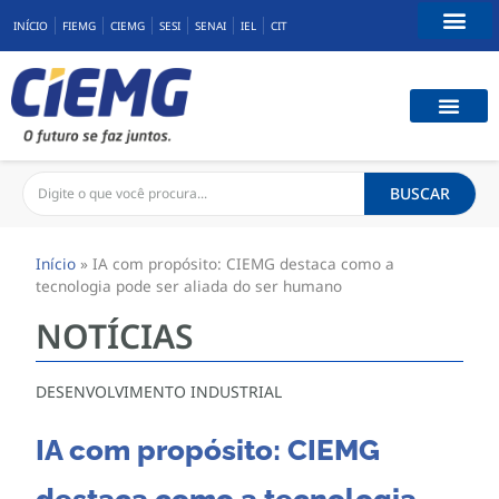
INÍCIO
FIEMG
CIEMG
SESI
SENAI
IEL
CIT
Fale Conosco
CAPACIT
BENEFÍCIOS
CONEXÃ
BUSCAR
Início
»
IA com propósito: CIEMG destaca como a
tecnologia pode ser aliada do ser humano
NOTÍCIAS
DESENVOLVIMENTO INDUSTRIAL
IA com propósito: CIEMG