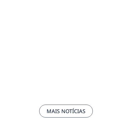
Tarifas dos EUA, mudanças na NR-1 e
oportunidades de investimentos em pauta
no CIEMG
14/07/2026
Leia mais
MAIS NOTÍCIAS