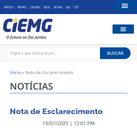
INÍCIO
FIEMG
CIEMG
SESI
SENAI
IEL
CIT
Fale Conosco
CAPACIT
BENEFÍCIOS
CONEXÃ
BUSCAR
Início
»
Nota de Esclarecimento
NOTÍCIAS
Nota de Esclarecimento
15/07/2025
|
12:01 PM