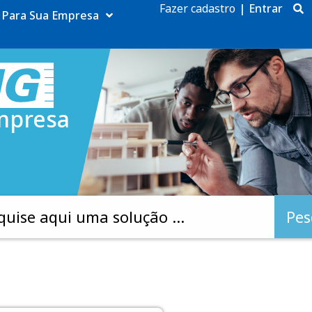
Fazer cadastro
|
Entrar
Para Sua Empresa
mpresa
Pes