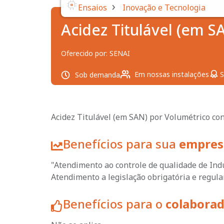
›
Ensaios
Inovação e Tecnologia
Acidez Titulável (em S
Oferecido por:
SENAI
Em nossas instalações
S
Sob demanda
Acidez Titulável (em SAN) por Volumétrico co
Benefícios para sua
empres
"Atendimento ao controle de qualidade de Indú
Atendimento a legislação obrigatória e regular
Benefícios para o
colabora