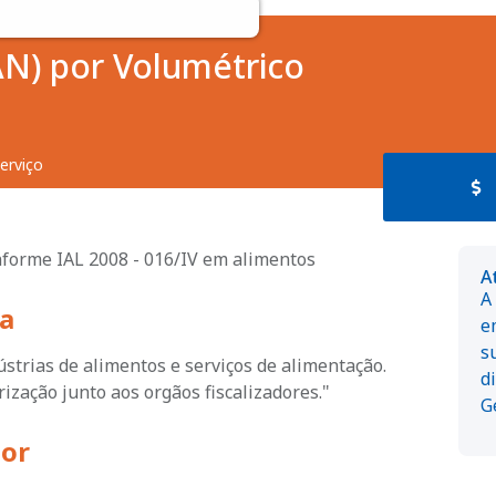
AN) por Volumétrico
erviço
nforme IAL 2008 - 016/IV em alimentos
A
A
a
e
s
strias de alimentos e serviços de alimentação.
d
ização junto aos orgãos fiscalizadores."
G
dor