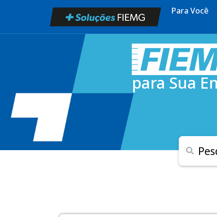
Para Você
para Sua E