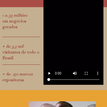
33 milhões
+ de
em negócios
gerados
+ de
5,3 mil
visitantes de todo o
Brasil
+ de
150 marcas
expositoras