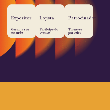
Expositor
Lojista
Patrocinador
Garanta seu
Participe do
Torne-se
estande
evento
parceiro