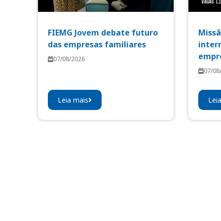
FIEMG Jovem debate futuro
Missã
das empresas familiares
inter
empre
07/08/2026
07/08
Leia mais
Lei