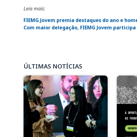
Leia mais:
FIEMG Jovem premia destaques do ano e hom
Com maior delegação, FIEMG Jovem participa 
ÚLTIMAS NOTÍCIAS