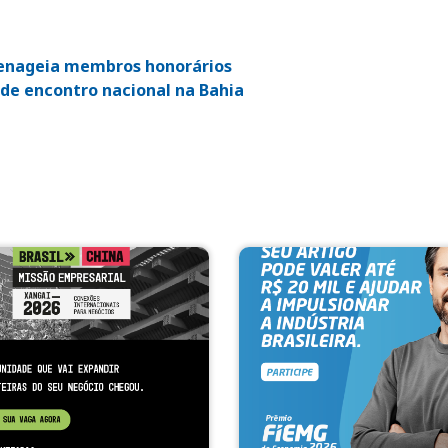
enageia membros honorários
de encontro nacional na Bahia