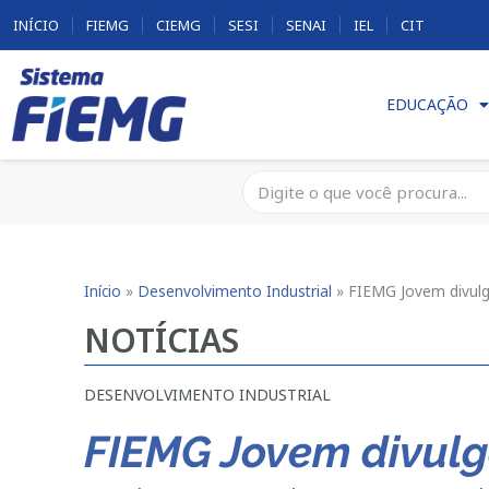
INÍCIO
FIEMG
CIEMG
SESI
SENAI
IEL
CIT
EDUCAÇÃO
Início
»
Desenvolvimento Industrial
»
FIEMG Jovem divulg
NOTÍCIAS
DESENVOLVIMENTO INDUSTRIAL
FIEMG Jovem divulg