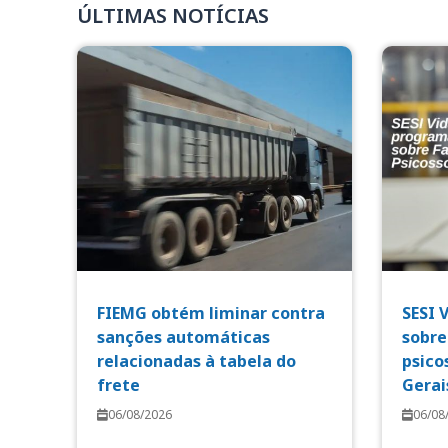
ÚLTIMAS NOTÍCIAS
FIEMG obtém liminar contra
SESI 
sanções automáticas
sobre
relacionadas à tabela do
psico
frete
Gerai
06/08/2026
06/08