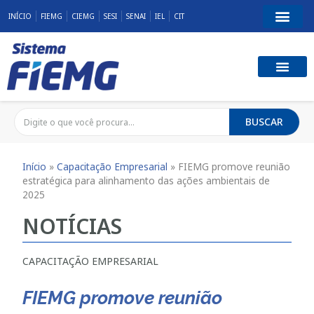
INÍCIO
FIEMG
CIEMG
SESI
SENAI
IEL
CIT
BUSCAR
Início
»
Capacitação Empresarial
»
FIEMG promove reunião
estratégica para alinhamento das ações ambientais de
2025
NOTÍCIAS
CAPACITAÇÃO EMPRESARIAL
FIEMG promove reunião