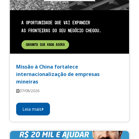
Missão à China fortalece
internacionalização de empresas
mineiras
07/08/2026
Leia mais