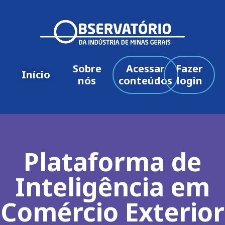
Sobre
Acessar
Fazer
Início
nós
conteúdos
login
Plataforma de
Inteligência em
Comércio Exterior