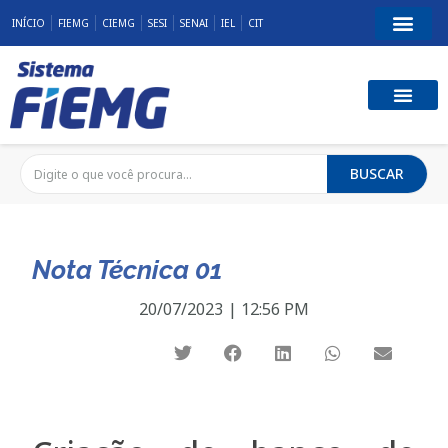
INÍCIO
FIEMG
CIEMG
SESI
SENAI
IEL
CIT
BUSCAR
Nota Técnica 01
20/07/2023
|
12:56 PM